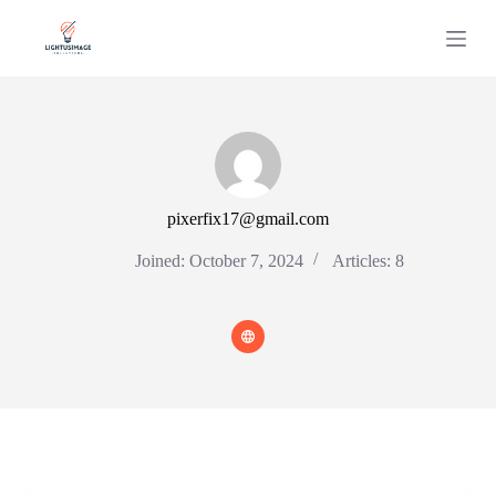
S
k
i
p
t
o
c
o
n
t
pixerfix17@gmail.com
e
n
t
Joined: October 7, 2024
Articles: 8