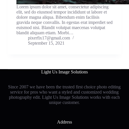
Lorem ipsum dolor sit amet, consectetur adipiscing
elit, sed do eiusmod tempor incididunt ut labore et
dolore magna aliqua. Bibendum enim facilisis
gravida neque convallis. In egestas erat imperdiet sed
euismod nisi. Blandit volutpat maecenas volutpat
blandit aliquam etiam. Morbi…
pixerfix17@gmail.com
September 15, 2021
Light Us Image Solutions
Since 2007 we have been the trusted first choice photo editing
service for pros who want a styled and customized wedding
photography edit. Light Us Image Solutions works with each
unique customer
.
Address