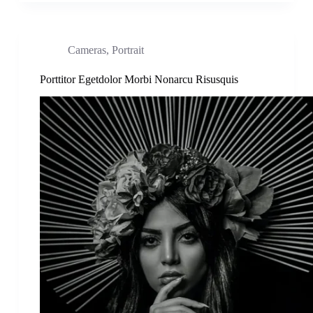
Cameras
,
Portrait
Porttitor Egetdolor Morbi Nonarcu Risusquis